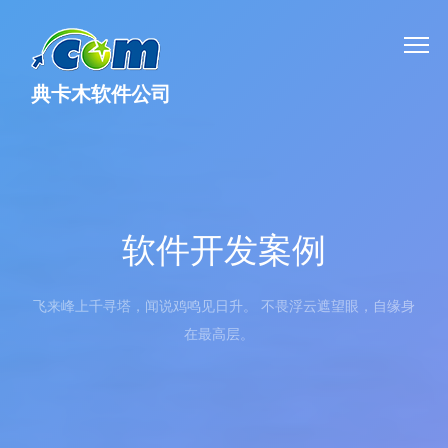
典卡木软件公司
软件开发案例
飞来峰上千寻塔，闻说鸡鸣见日升。 不畏浮云遮望眼，自缘身
在最高层。